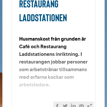
Restaurang
Tor-fre:
125 kr
Laddstationen
Veckans rätt
89 kr
Husmanskost från grunden är
Café och Restaurang
Veckans sallader
Laddstationens inriktning. I
89 kr
restaurangen jobbar personer
som arbetstränar tillsammans
Veckans paj, inklusive salladsbuffé
med erfarna kockar som
– serveras endast onsdagar
arbetsledare.
89 kr
Intill ljusgården ligger vår
Salladsbuffén
restaurang Café och Restaurang
Dela
Dela
Dela
Dela
Kopiera