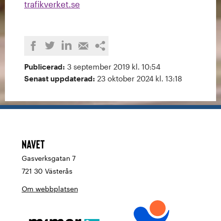
trafikverket.se
Dela
Dela
Dela
Dela
Kopiera
på
på
på
med
länken
Publicerad:
3 september 2019 kl. 10:54
LinkedIn
Twitter
Facebook
e-
Senast uppdaterad:
23 oktober 2024 kl. 13:18
post
Navet
Gasverksgatan 7
721 30 Västerås
Om webbplatsen