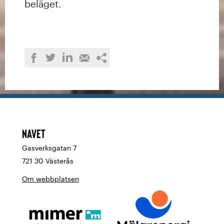
beläget.
Dela
Dela
Dela
Dela
Kopiera
på
på
på
med
länken
LinkedIn
Twitter
Facebook
e-
post
Navet
Gasverksgatan 7
721 30 Västerås
Om webbplatsen