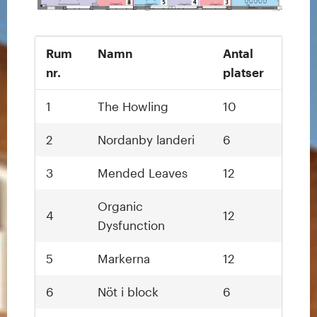
Rum
Namn
Antal
nr.
platser
1
The Howling
10
2
Nordanby landeri
6
3
Mended Leaves
12
Organic
4
12
Dysfunction
5
Markerna
12
6
Nöt i block
6