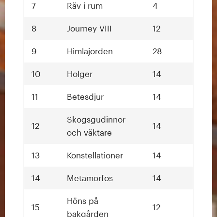
7
Räv i rum
4
8
Journey VIII
12
9
Himlajorden
28
10
Holger
14
11
Betesdjur
14
Skogsgudinnor
12
14
och väktare
13
Konstellationer
14
14
Metamorfos
14
Höns på
15
12
bakgården