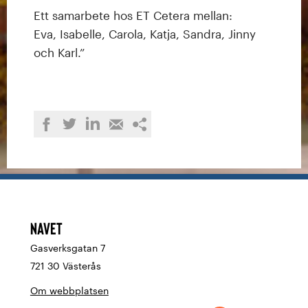
Ett samarbete hos ET Cetera mellan:
Eva, Isabelle, Carola, Katja, Sandra, Jinny
och Karl.”
Dela
Dela
Dela
Dela
Kopiera
på
på
på
med
länken
LinkedIn
Twitter
Facebook
e-
post
Navet
Gasverksgatan 7
721 30 Västerås
Om webbplatsen